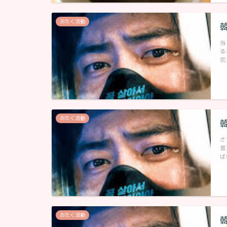
おたく活動
当
る
前
おたく活動
さ
普
ば
おたく活動