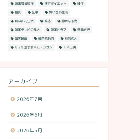
映画舞台挨拶
漢方ダイエット
細作
翻訳
記事
賢い医師生活
賢い山村生活
雑誌
静かなる海
韓国テレビの見方
韓国ドラマ
韓国旅行
韓国映画
韓国語勉強
魅惑の人
８２年生まれキム・ジヨン
ＴＶ出演
アーカイブ
2026年7月
2026年6月
2026年5月