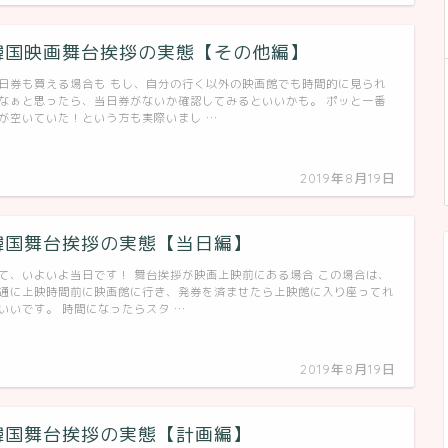
韓国映画舞台挨拶の実態【その他編】
日券も買える場合も もし、自分の行く以外の映画館でも時間的に見られ
なぁと思ったら、当日券がないか確認してみるといいかも。 ポッと一番
が空いていた！という方も実際いまし …
2019年8月19日
韓国舞台挨拶の実態【当日編】
て、いよいよ当日です！ 舞台挨拶が映画上映前にある場合 この場合は、
通に上映時間前に映画館に行き、発券を済ませたら上映館に入り座ってれ
いいです。 時間になったらスタ …
2019年8月19日
韓国舞台挨拶の実態【計画編】