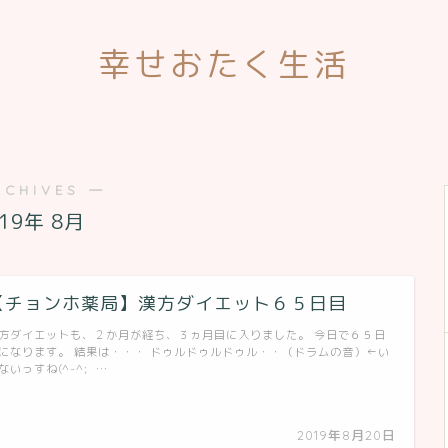
幸せおたく生活
RCHIVES ―
019年 8月
【チョンホ薬局】漢方ダイエット６５日目
方ダイエットも、２か月が経ち、３ヵ月目に入りました。 今日で６５日
になります。 結果は・・・ ドゥルドゥルドゥル・・（ドラムの音）←い
ないっすね(^-^; …
2019年8月20日