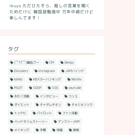
ikuyo ただひたすら、推しの言葉を聞く
ためだけに 韓国語勉強中 万年中級だけど
楽しんでます！
タグ
(￣TT￣)鼻血ブー
CM
Denps
Discovery
Instagram
JAMハインド
KANU
KBスターバンキング
Netflix
PILOT
SOOP
SSG
youtube
おたく活動
インタビュー
コンユ
ダイエット
チャダムチキン
チョジョンソク
トッケビ
パイロット
ファン活動
ベッドタイムストーリー
マンスリーJAM
メイキング
字幕
徐福
映画