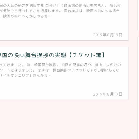
日の大体の動きを把握する 自分が行く映画館の場所はもちろん、 舞台挨
が何時ごろ行われるかを把握します。 舞台挨拶は、映画の前にやる場合
、映画が終わってからやる場 …
2019年8月19日
韓国の映画舞台挨拶の実態【チケット編】
ってきました。 初、韓国舞台挨拶。 前回の記事の通り、釜山・大邱での
タートとなりました。 まずは、舞台挨拶のチケットですがお願いしてい
「イチオシコリア」さんから …
2019年8月19日