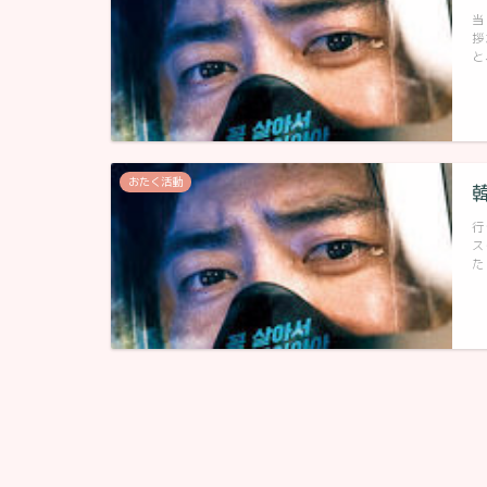
当
拶
と
おたく活動
行
ス
た