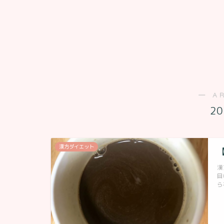
― A
2
漢方ダイエット
漢
目
ら