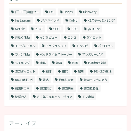
(￣TT￣)鼻血ブー
CM
Denps
Discovery
Instagram
JAMハインド
KANU
KBスターバンキング
Netflix
PILOT
SOOP
SSG
youtube
おたく活動
インタビュー
コンユ
ダイエット
チャダムチキン
チョジョンソク
トッケビ
パイロット
ファン活動
ベッドタイムストーリー
マンスリーJAM
メイキング
字幕
徐福
映画
映画舞台挨拶
漢方ダイエット
細作
翻訳
記事
賢い医師生活
賢い山村生活
雑誌
静かなる海
韓国テレビの見方
韓国ドラマ
韓国旅行
韓国映画
韓国語勉強
魅惑の人
８２年生まれキム・ジヨン
ＴＶ出演
アーカイブ