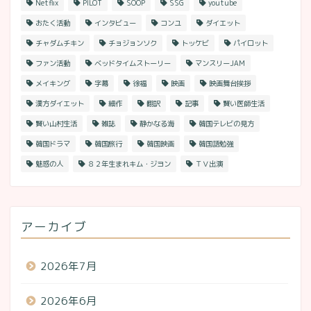
Netflix
PILOT
SOOP
SSG
youtube
おたく活動
インタビュー
コンユ
ダイエット
チャダムチキン
チョジョンソク
トッケビ
パイロット
ファン活動
ベッドタイムストーリー
マンスリーJAM
メイキング
字幕
徐福
映画
映画舞台挨拶
漢方ダイエット
細作
翻訳
記事
賢い医師生活
賢い山村生活
雑誌
静かなる海
韓国テレビの見方
韓国ドラマ
韓国旅行
韓国映画
韓国語勉強
魅惑の人
８２年生まれキム・ジヨン
ＴＶ出演
アーカイブ
2026年7月
2026年6月