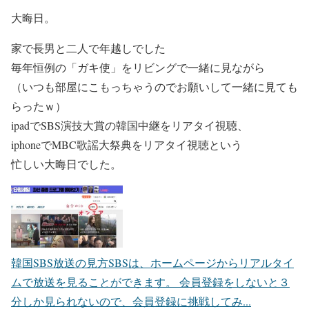
大晦日。
家で長男と二人で年越しでした
毎年恒例の「ガキ使」をリビングで一緒に見ながら
（いつも部屋にこもっちゃうのでお願いして一緒に見ても
らったｗ）
ipadでSBS演技大賞の韓国中継をリアタイ視聴、
iphoneでMBC歌謡大祭典をリアタイ視聴という
忙しい大晦日でした。
韓国SBS放送の見方
SBSは、ホームページからリアルタイ
ムで放送を見ることができます。 会員登録をしないと３
分しか見られないので、会員登録に挑戦してみ...