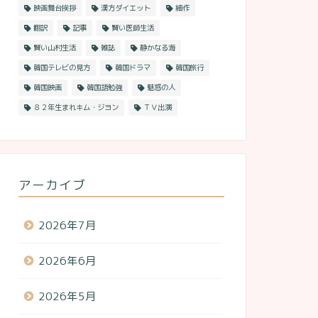
映画舞台挨拶
漢方ダイエット
細作
翻訳
記事
賢い医師生活
賢い山村生活
雑誌
静かなる海
韓国テレビの見方
韓国ドラマ
韓国旅行
韓国映画
韓国語勉強
魅惑の人
８２年生まれキム・ジヨン
ＴＶ出演
アーカイブ
2026年7月
2026年6月
2026年5月