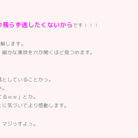
つ残らず逃したくないから
です！！！
理解します。
、細かな演技を穴が開くほど見つめます。
落としていることかっ。
か。
てるｗｗ」とか。
とに気づいてより感動します。
。マジっすよっ。