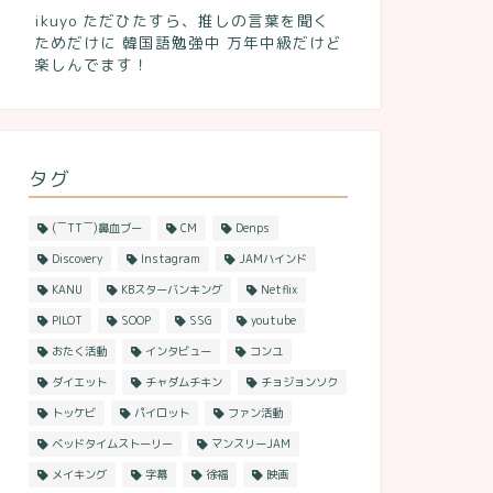
ikuyo ただひたすら、推しの言葉を聞く
ためだけに 韓国語勉強中 万年中級だけど
楽しんでます！
タグ
(￣TT￣)鼻血ブー
CM
Denps
Discovery
Instagram
JAMハインド
KANU
KBスターバンキング
Netflix
PILOT
SOOP
SSG
youtube
おたく活動
インタビュー
コンユ
ダイエット
チャダムチキン
チョジョンソク
トッケビ
パイロット
ファン活動
ベッドタイムストーリー
マンスリーJAM
メイキング
字幕
徐福
映画