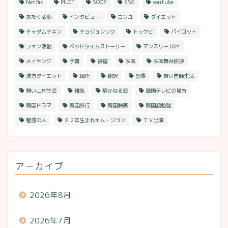
Netflix
PILOT
SOOP
SSG
youtube
おたく活動
インタビュー
コンユ
ダイエット
チャダムチキン
チョジョンソク
トッケビ
パイロット
ファン活動
ベッドタイムストーリー
マンスリーJAM
メイキング
字幕
徐福
映画
映画舞台挨拶
漢方ダイエット
細作
翻訳
記事
賢い医師生活
賢い山村生活
雑誌
静かなる海
韓国テレビの見方
韓国ドラマ
韓国旅行
韓国映画
韓国語勉強
魅惑の人
８２年生まれキム・ジヨン
ＴＶ出演
アーカイブ
2026年8月
2026年7月