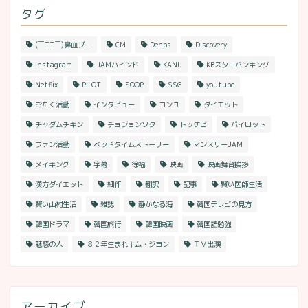
タグ
(￣TT￣)鼻血ブー
CM
Denps
Discovery
Instagram
JAMハインド
KANU
KBスターバンキング
Netflix
PILOT
SOOP
SSG
youtube
おたく活動
インタビュー
コンユ
ダイエット
チャダムチキン
チョジョンソク
トッケビ
パイロット
ファン活動
ベッドタイムストーリー
マンスリーJAM
メイキング
字幕
徐福
映画
映画舞台挨拶
漢方ダイエット
細作
翻訳
記事
賢い医師生活
賢い山村生活
雑誌
静かなる海
韓国テレビの見方
韓国ドラマ
韓国旅行
韓国映画
韓国語勉強
魅惑の人
８２年生まれキム・ジヨン
ＴＶ出演
アーカイブ