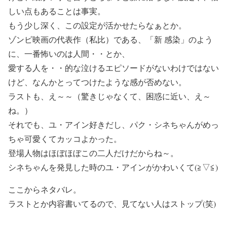
しい点もあることは事実。
もう少し深く、この設定が活かせたらなぁとか。
ゾンビ映画の代表作（私比）である、「新 感染」のよう
に、一番怖いのは人間・・とか、
愛する人を・・的な泣けるエピソードがないわけではない
けど、なんかとってつけたような感が否めない。
ラストも、え～～（驚きじゃなくて、困惑に近い、え～
ね。）
それでも、ユ・アイン好きだし、パク・シネちゃんがめっ
ちゃ可愛くてカッコよかった。
登場人物はほぼほぼこの二人だけだからね～。
シネちゃんを発見した時のユ・アインがかわいくて(≧▽≦)
ここからネタバレ。
ラストとか内容書いてるので、見てない人はストップ(笑)