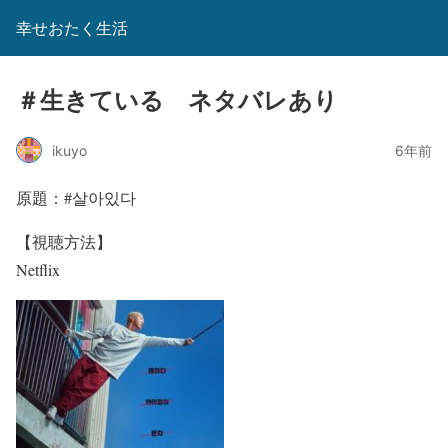
幸せおたく生活
＃生きている ネタバレあり
ikuyo
6年前
原題：#살아있다
【視聴方法】
Netflix