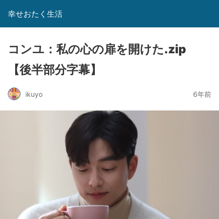
幸せおたく生活
コンユ：私の心の扉を開けた.zip
【後半部分字幕】
ikuyo
6年前