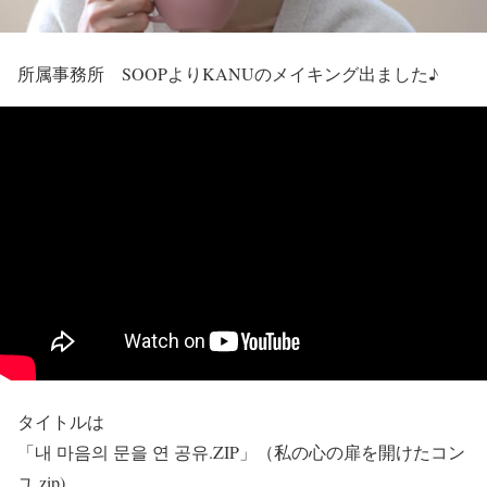
所属事務所 SOOPよりKANUのメイキング出ました♪
タイトルは
「내 마음의 문을 연 공유.ZIP」（私の心の扉を開けたコン
ユ.zip)