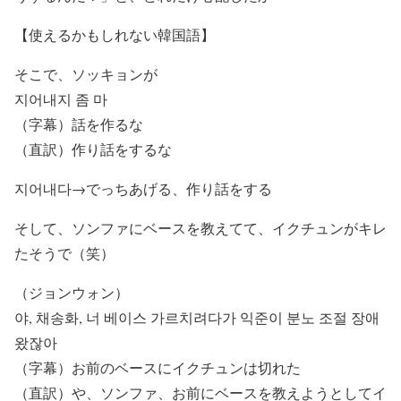
【使えるかもしれない韓国語】
そこで、ソッキョンが
지어내지 좀 마
（字幕）話を作るな
（直訳）作り話をするな
지어내
다→でっちあげる、作り話をする
そして、ソンファにベースを教えてて、イクチュンがキレ
たそうで（笑）
（ジョンウォン）
야, 채송화, 너 베이스 가르치려다가 익준이
분노 조절 장애
왔잖아
（字幕）お前のベースにイクチュンは切れた
（直訳）や、ソンファ、お前にベースを教えようとしてイ