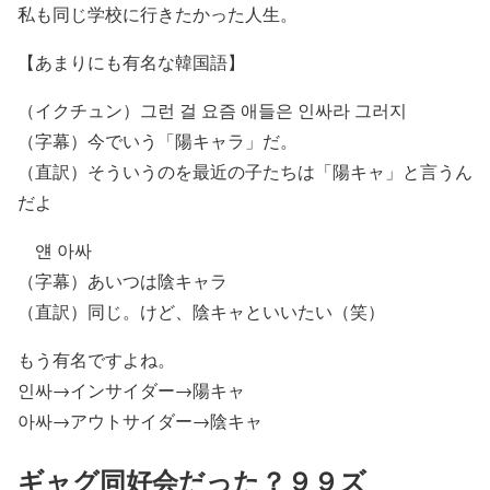
私も同じ学校に行きたかった人生。
【あまりにも有名な韓国語】
（イクチュン）
그런 걸 요즘 애들은 인싸라 그러지
（字幕）今でいう「陽キャラ」だ。
（直訳）そういうのを最近の子たちは「陽キャ」と言うん
だよ
얜 아싸
（字幕）あいつは陰キャラ
（直訳）同じ。けど、陰キャといいたい（笑）
もう有名ですよね。
인싸→インサイダー→陽キャ
아싸→アウトサイダー→陰キャ
ギャグ同好会だった？９９ズ