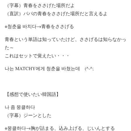
（字幕）青春をささげた場所だよ
（直訳）パパの青春をささげた場所だと言えるよ
※
청춘을 바치다→青春をささげる
青春という単語は知っていたけど、ささげるは知らなかっ
た～
これはセットで覚えたい・・・
나는 MATCHY에게
청춘을 바쳤는데 (^-^;
【感想で使いたい韓国語】
나 좀 뭉클하다
（字幕）ジーンとした
※
뭉클하다→胸が詰まる、込み上げる、じいんとする