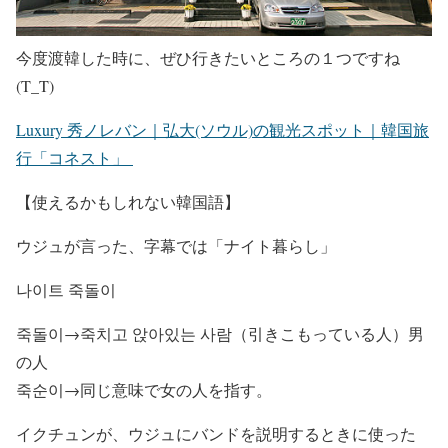
今度渡韓した時に、ぜひ行きたいところの１つですね
(T_T)
Luxury 秀ノレバン｜弘大(ソウル)の観光スポット｜韓国旅
行「コネスト」
【使えるかもしれない韓国語】
ウジュが言った、字幕では「ナイト暮らし」
나이트 죽돌이
죽돌이→죽치고 앉아있는 사람（引きこもっている人）男
の人
죽순이→同じ意味で女の人を指す。
イクチュンが、ウジュにバンドを説明するときに使った