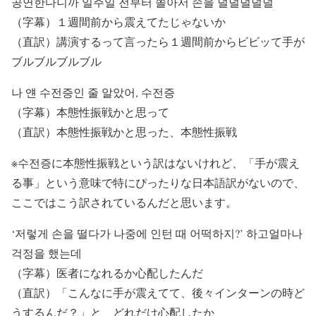
공연한다니까 일주일 전부터 쫄아서 손을 덜덜덜덜덜
（字幕）１週間前から震えてたじゃないか
（直訳）講演するって言ったら１週間前からビビッて手が
ブルブルブルブル
나 얜 수전증인 줄 알았어, 수전증
（字幕）本態性振戦かと思って
（直訳）本態性振戦かと思った、本態性振戦
※
수전증に本態性振戦という訳はないけれど、「手が震え
る事」という意味で特にぴったりな日本語訳がないので、
ここではこう訳されているんだと思います。
‘저렇게 손을 떨다가 나중에 인턴 때 어떡하지?’ 하고
얼마나
걱정을 했는데
（字幕）医者になれるか心配したんだ
（直訳）「こんなに手が震えてて、後々インターンの時ど
うするんだ？」と、どれだけ心配したか