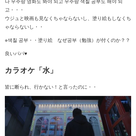
나 우주랑 영화도 봐야 되고 우주랑
색칠 공부
도 해야 되
고・・・
ウジュと映画も見なくちゃならないし、塗り絵もしなくち
ゃならないし・・
※
색칠 공부・・塗り絵 なぜ공부（勉強）が付くのか？？
良いパパ♥
カラオケ「水」
皆に断られ、行かない！と言ったのに・・