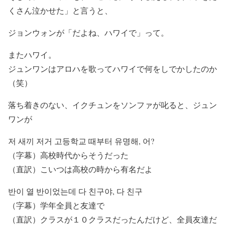
くさん泣かせた」と言うと、
ジョンウォンが「だよね、ハワイで」って。
またハワイ。
ジュンワンはアロハを歌ってハワイで何をしでかしたのか
（笑）
落ち着きのない、イクチュンをソンファが叱ると、ジュン
ワンが
저 새끼 저거 고등학교 때부터 유명해, 어?
（字幕）高校時代からそうだった
（直訳）こいつは高校の時から有名だよ
반이 열 반이었는데 다 친구야, 다 친구
（字幕）学年全員と友達で
（直訳）クラスが１０クラスだったんだけど、全員友達だ