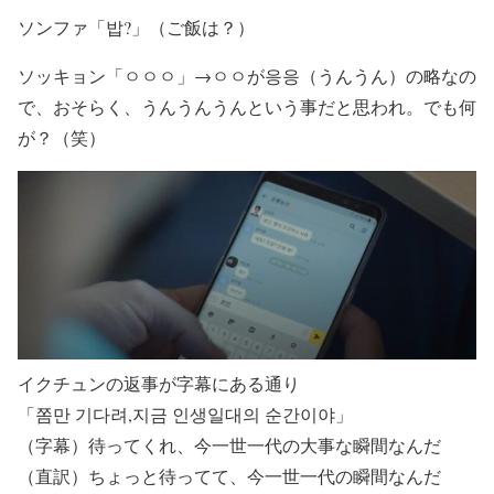
ソンファ「밥?」（ご飯は？）
ソッキョン「ㅇㅇㅇ」→ㅇㅇが응응（うんうん）の略なの
で、おそらく、うんうんうんという事だと思われ。でも何
が？（笑）
イクチュンの返事が字幕にある通り
「쫌만 기다려,지금 인생일대의 순간이야」
（字幕）待ってくれ、今一世一代の大事な瞬間なんだ
（直訳）ちょっと待ってて、今一世一代の瞬間なんだ