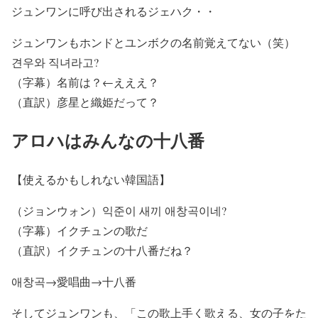
ジュンワンに呼び出されるジェハク・・
ジュンワンもホンドとユンボクの名前覚えてない（笑）
견우와 직녀라고?
（字幕）名前は？←えええ？
（直訳）彦星と織姫だって？
アロハはみんなの十八番
【使えるかもしれない韓国語】
（ジョンウォン）
익준이 새끼
애창곡
이네?
（字幕）イクチュンの歌だ
（直訳）イクチュンの十八番だね？
애창곡→愛唱曲→十八番
そしてジュンワンも、「この歌上手く歌える、女の子をた