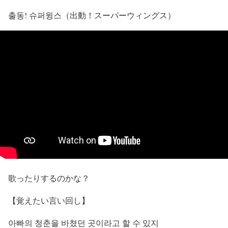
출동! 슈퍼윙스（出動！スーパーウィングス）
歌ったりするのかな？
【覚えたい言い回し】
아빠의
청춘을 바쳤던
곳이라고 할 수 있지