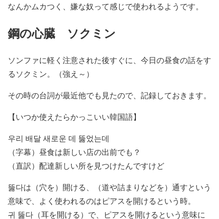
なんかムカつく、嫌な奴って感じで使われるようです。
鋼の心臓 ソクミン
ソンファに軽く注意された後すぐに、今日の昼食の話をす
るソクミン。（強え～）
その時の台詞が最近他でも見たので、記録しておきます。
【いつか使えたらかっこいい韓国語】
우리 배달 새로운 데
뚫었는데
（字幕）昼食は新しい店の出前でも？
（直訳）配達新しい所を見つけたんですけど
뚫다は（穴を）開ける、（道や詰まりなどを）通すという
意味で、よく使われるのはピアスを開けるという時。
귀 뚫다（耳を開ける）で、ピアスを開けるという意味に