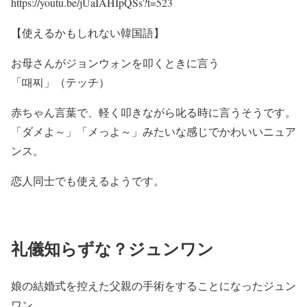
https://youtu.be/jUaIAHIpQSs?t=523
【使えるかもしれない韓国語】
お母さんがジョンウォンを叩くときに言う
「
때찌」（テッチ）
赤ちゃん言葉で、軽く叩きながら叱る時に言うそうです。
「ダメよ～」「メっよ～」みたいな感じでかわいいニュア
ンス。
恋人同士でも使えるようです。
礼儀知らずな？ジュンワン
娘の結婚式を控えた父親の手術をすることになったジュン
ワン。