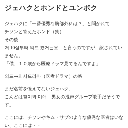
ジェハクとホンドとユンボク
ジェハクに「一番優秀な胸部外科は？」と聞かれて
チソンと答えたホンド（笑）
その後
저 10살부터
의드
봤거든요 と言うのですが、訳されてい
ません。
「僕、１０歳から医療ドラマ見てるんですよ」
의드→의사드라마（医者ドラマ）の略
まだ名前を憶えてないジェハク。
こんどは
철이와 미애 男女の混声グループ歌手だそうで
す。
ここには、チソンやキム・サブのような優秀な医者はいな
い、ここには・・