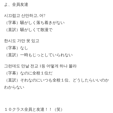
よ、全員友達
시끄럽고 산만하고, 어?
（字幕）騒がしく落ち着きがない
（直訳）騒がしくて散漫で
한시도 가만 못 있고
（字幕）なし
（直訳）一時もじっとしていられない
그런데도 만날 전교 1등 어떻게 하나 몰라
（字幕）なのに全校１位だ
（直訳）それなのにいつも全校１位、どうしたらいいのか
わからない
１０クラス全員と友達！！（笑）