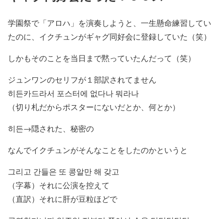
学園祭で「アロハ」を演奏しようと、一生懸命練習してい
たのに、イクチュンがギャグ同好会に登録していた（笑）
しかもそのことを当日まで黙っていたんだって（笑）
ジュンワンのセリフが１部訳されてません
히든카드라서 포스터에 없다나 뭐라나
（切り札だからポスターにないだとか、何とか）
히든→隠された、秘密の
なんでイクチュンがそんなことをしたのかというと
그리고 간들은 또 콩알만 해 갖고
（字幕）それに公演を控えて
（直訳）それに肝が豆粒ほどで