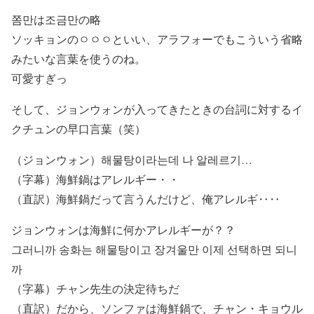
쫌만は조금만の略
ソッキョンのㅇㅇㅇといい、アラフォーでもこういう省略
みたいな言葉を使うのね。
可愛すぎっ
そして、ジョンウォンが入ってきたときの台詞に対するイ
クチュンの早口言葉（笑）
（ジョンウォン）
해물탕이라는데 나 알레르기…
（字幕）海鮮鍋はアレルギー・・
（直訳）海鮮鍋だって言うんだけど、俺アレルギ‥‥
ジョンウォンは海鮮に何かアレルギーが？？
그러니까 송화는 해물탕이고 장겨울만 이제 선택하면 되니
까
（字幕）チャン先生の決定待ちだ
（直訳）だから、ソンファは海鮮鍋で、チャン・キョウル