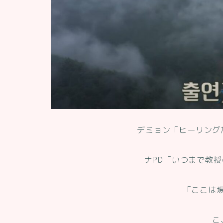
デミョン「ヒーリング
ナPD「いつまで教
「ここは
こ