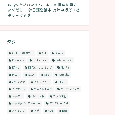
ikuyo ただひたすら、推しの言葉を聞く
ためだけに 韓国語勉強中 万年中級だけど
楽しんでます！
タグ
(￣TT￣)鼻血ブー
CM
Denps
Discovery
Instagram
JAMハインド
KANU
KBスターバンキング
Netflix
PILOT
SOOP
SSG
youtube
おたく活動
インタビュー
コンユ
ダイエット
チャダムチキン
チョジョンソク
トッケビ
パイロット
ファン活動
ベッドタイムストーリー
マンスリーJAM
メイキング
字幕
徐福
映画