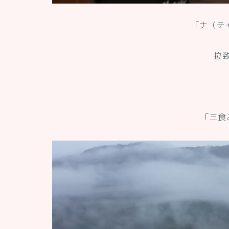
「ナ（チ
拉
「三食