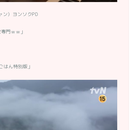
ャン）ヨンソクPD
致専門ｗｗ」
ごはん特別版」