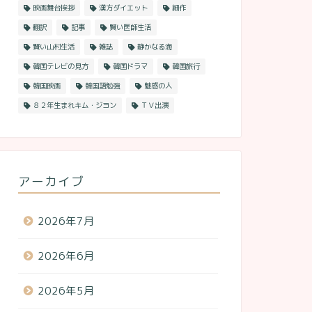
映画舞台挨拶
漢方ダイエット
細作
翻訳
記事
賢い医師生活
賢い山村生活
雑誌
静かなる海
韓国テレビの見方
韓国ドラマ
韓国旅行
韓国映画
韓国語勉強
魅惑の人
８２年生まれキム・ジヨン
ＴＶ出演
アーカイブ
2026年7月
2026年6月
2026年5月