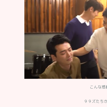
こんな感
９９ズたち