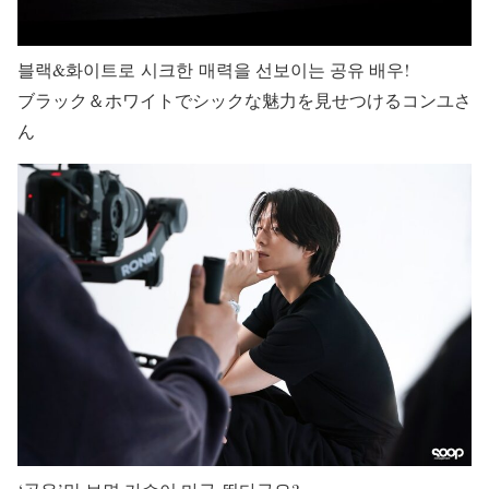
블랙
&
화이트로
시크한
매력을 선보이는 공유 배우
!
ブラック＆ホワイトでシックな魅力を見せつけるコンユさ
ん