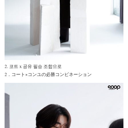
2. 코트 x 공유 필승 조합으로
2．コート×コンユの必勝コンビネーション