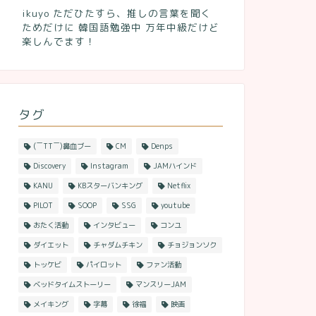
ikuyo ただひたすら、推しの言葉を聞く
ためだけに 韓国語勉強中 万年中級だけど
楽しんでます！
タグ
(￣TT￣)鼻血ブー
CM
Denps
Discovery
Instagram
JAMハインド
KANU
KBスターバンキング
Netflix
PILOT
SOOP
SSG
youtube
おたく活動
インタビュー
コンユ
ダイエット
チャダムチキン
チョジョンソク
トッケビ
パイロット
ファン活動
ベッドタイムストーリー
マンスリーJAM
メイキング
字幕
徐福
映画