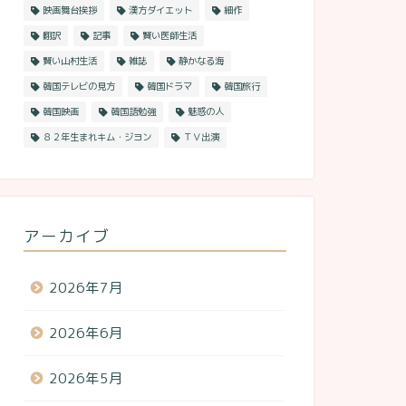
映画舞台挨拶
漢方ダイエット
細作
翻訳
記事
賢い医師生活
賢い山村生活
雑誌
静かなる海
韓国テレビの見方
韓国ドラマ
韓国旅行
韓国映画
韓国語勉強
魅惑の人
８２年生まれキム・ジヨン
ＴＶ出演
アーカイブ
2026年7月
2026年6月
2026年5月