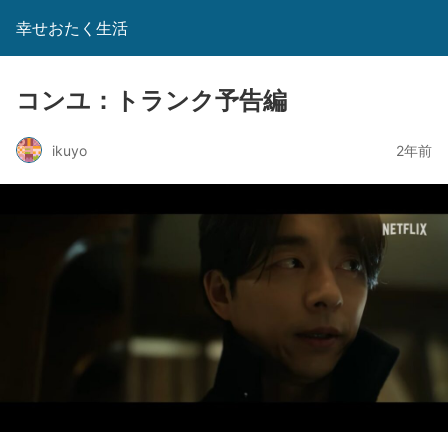
幸せおたく生活
コンユ：トランク予告編
ikuyo
2年前